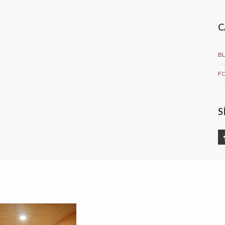
C
B
F
S