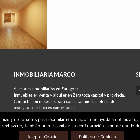
INMOBILIARIA MARCO
S
Asesores inmobiliarios en Zaragoza.
Inmuebles en venta y alquiler en Zaragoza capital y provincia.
Contacta con nosotros para consultar nuestra oferta de
pisos, casas y locales comerciales.
Si tienes un inmueble para vender o alquilar, podemos
opias y de terceros para recopilar información que ayuda a optimizar su 
ayudarte.
o rechazarlo, también puede cambiar su configuración siempre que lo de
-
-
AVISO LEGAL
POLÍTICA DE PRIVACIDAD
POLÍTICA DE COOKIES
Aceptar Cookies
Política de Cookies