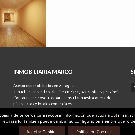
INMOBILIARIA MARCO
S
Asesores inmobiliarios en Zaragoza.
Inmuebles en venta y alquiler en Zaragoza capital y provincia.
Contacta con nosotros para consultar nuestra oferta de
pisos, casas y locales comerciales.
Si tienes un inmueble para vender o alquilar, podemos
opias y de terceros para recopilar información que ayuda a optimizar su 
ayudarte.
o rechazarlo, también puede cambiar su configuración siempre que lo de
-
-
AVISO LEGAL
POLÍTICA DE PRIVACIDAD
POLÍTICA DE COOKIES
Aceptar Cookies
Política de Cookies