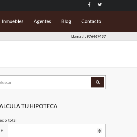
Inmuebles
Agentes
Blog
Contacto
Llama al :
976467437
scar
r:
ALCULA TU HIPOTECA
ecio total
€