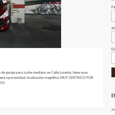
Pa
In
Du
 garaje para coche mediano en Calle Lorente, tiene unas
uena oportunidad, localización magnifica. MUY CENTRICO POR
ISO
E
A