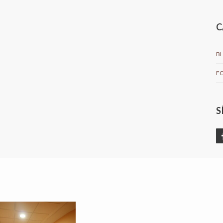
C
B
F
S