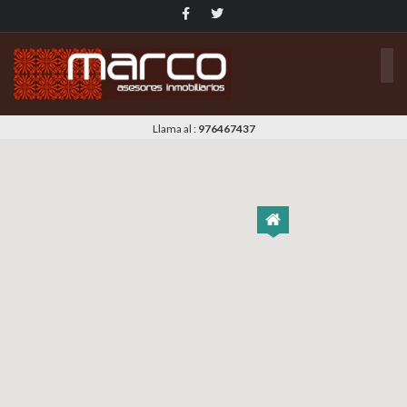
Llama al :
976467437